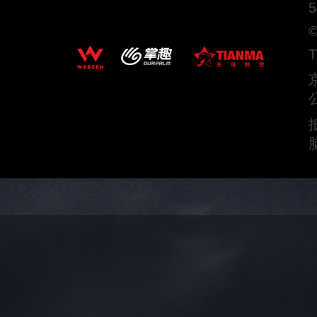
5
©
T